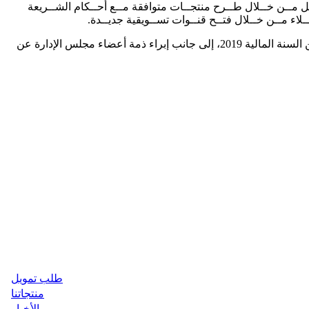
يــز دورهــا فــي ســوق الإقــراض والتمويــل مــن خــلال طــرح منتجــات متوافقة مــع أحــكام الشــريعة
ـلاء مــن خــلال فتــح قنــوات تســويقية جديــدة.
وصادقت الهيئة العامة على تقرير مجلس الإدارة عن السنة المالية 2019 وخطة عمل الشركة المستقبلية، وتقرير مدققي حسابات الشركة عن السنة المالية 2019، إلى جانب إبراء ذمة أعضاء مجلس الإدارة عن
طلب تمويل
منتجاتنا
الأخبار