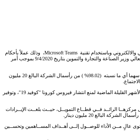
عقدت الهيئة العامة لشركة بندار للتجارة والاستثمار، اجتماعها السنوي العادي يوم الأربعاء الموافق 27/5/2020، بواسطة وسيلة الاتصال المرئي والالكتروني وباستخدام تقنية Microsoft Teams، وذلك عملاً بأحكام
قانون الدفاع رقم (13) لسنة 1992 وأمر الدفاع رقم (5) لسنة 2020 المنشور في الجريدة الرسمية بتاريخ 31/3/2020 والإجراءات الصادرة عن معالي وزير الصناعة والتجارة والتموين بتاريخ 9/4/2020 بموجب أمر
وعُقد الاجتماع برئاسة رئيس مجلس إدارة شركة بندار للتجارة والاستثمار، المهندس عمر أبو وشاح، وبحضور مساهمين يحملون (19,604,833) سهما أي ما نسبته (98.02% ) من رأسمال الشركة البالغ 20 مليون
وفي بداية الاجتماع، أعرب المهندس أبو وشاح عن تقدير شركة بندار عالياً للإجراءات الاحترازية والتدابير الوقائية التي فرضتها الحكومة خلال الأشهر القليلة الماضية لمنع انتشار فيروس كورونا "كوفيد 19"، وتوفير
ــروف المحيطــة، مــن المحافظــة على مركزهــا الرائــد فــي قطــاع التمويــل، حيــث بلغــت الإيــرادات
اتها، ما أسهم في تحقيق مســتوى عالٍ مــن الأداء للوصــول إلــى أهــداف المســاهمين وتحســين