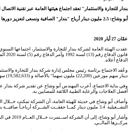
بندار للتجارة والاستثمار" تعقد اجتماع هيئتها العامة عبر تقنية الاتصال ال
أبو وشاح: 2.5 مليون دينار أرباح "بندار" الصافية ونسعى لتعزيز دورها في سوق الإقراض والتمويل
عمّان 27 أيار 2020
الدفاع أعلاه.
دينار سهم موزعين (22,200) مليون سهما" بالأصالة و (19,582,633) سهما بالوكالة حيث أعلن رئيس المجلس السيد عمر ابو وشاح عن قانونية الاجتماع.
أفضل العلاجات والرعاية الطبية اللائقة للمصابين به.
التشــغيلية 3.4 مليون دينار كمــا حققــت الشــركة أرباحـاً صافيــة بعــد الضريبــة بلغــت 2.5 مليــون دينــار أردنــي وبعائد بلغ 12.7% على رأسمال الشركة البالغ 20 مليون دينار.
وأشار أبو
مركــزها المالــي.