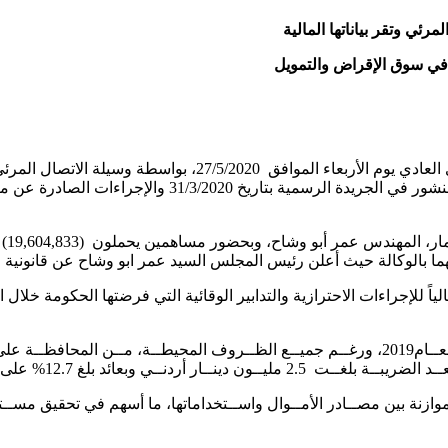
مرئي وتقر بياناتها المالية
وأضاف أبو وشاح في حديثة للهيئة العامة، أن الشركة تمكنت خــلال العــام2019، ورغــم جميــع الظ
 وشاح، إلى أن الشركة اســتمرت خــلال العــام 2019 في الموازنة بين مصــادر الأمــوال واســتخدام