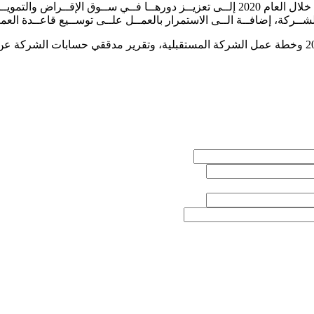
وحول الخطط المستقبلية للشركة، أوضح أبو وشاح، أن "بندار" تسعى خلال العام 2020 إلــى تعز
شــركة، إضافــة الــى الاستمرار بالعمــل علــى توســيع قاعــدة العمـ